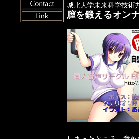
2023年06月12日
城北大学未来科学技術
～子
膣を鍛えるオン
さい
2022年08月11日
懇願脱糞ＳＥＸ～
2022年07月01日
ガールズ 茜編
2022年03月11日
2021年10月23日
2021年10月16日
2021年10月10日
2021年10月04日
編
2021年05月28日
輩専用雌豚オナホ
2021年05月21日
しまったところ、意外