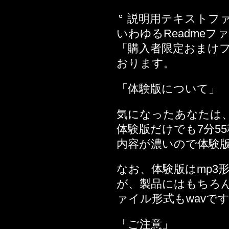
2014年12月26日
説明用テキストフ
2014年12月19日
いわゆるReadme
2014年12月05日
「購入者限定おまけ
2014年11月28日
おります。
2014年10月31日
2014年10月24日
「体験版について」
2014年10月17日
2014年09月05日
気になったあなたは、
2014年08月29日
体験版だけでも7分5
2014年08月22日
内容が濃いので体験
2014年08月15日
なお、体験版はmp3
2014年08月08日
が、製品にはもちろ
2014年07月18日
ァイル形式もwavで
2014年07月11日
2014年06月27日
「ご注意」