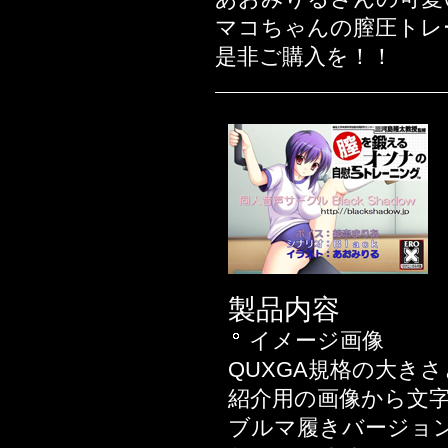
2019年08月22日
マコちゃんの膣圧トレ
2019年08月01日
是非ご購入を！！
2019年07月25日
2019年02月14日
2018年11月23日
2018年10月12日
2018年09月17日
2018年08月10日
2018年06月01日
2018年05月26日
2018年05月20日
製品内容
2018年03月30日
イメージ画像
2018年03月16日
QUXGA規格の大きさと
ん♪
紹介用の画像から文
2018年03月10日
ブルマ履きバージョ