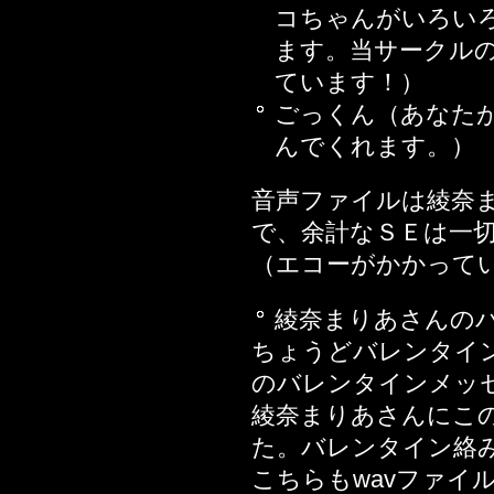
2015年10月16日
コちゃんがいろい
また
ます。当サークル
品を
ています！）
2015年09月18日
ごっくん（あなた
2015年08月14日
んでくれます。）
2015年07月03日
2015年06月12日
音声ファイルは綾奈
2015年06月05日
で、余計なＳＥは一
2015年05月22日
（エコーがかかって
2015年04月24日
綾奈まりあさんの
2015年03月20日
ちょうどバレンタイ
い
のバレンタインメッ
2015年02月27日
綾奈まりあさんにこ
2015年02月14日
た。バレンタイン絡
2015年01月31日
こちらもwavファイ
プされちゃうお話