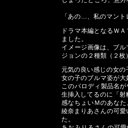
編
2021年05月14日
「あの…、私のマント
2020年08月30日
ドラマ本編となるＷＡ
Stage
ました。
2020年04月25日
イメージ画像は、ブル
2020年04月04日
ジョンの２種類（２枚
2020年03月30日
2020年03月14日
元気の良い感じの女の
2020年02月29日
女の子のブルマ姿が大
2020年02月14日
このパロディ製品名が
2020年01月12日
生挿入してるのに「射
2019年12月08日
感なちょいＭのあなた
2019年10月19日
綾奈まりあさんの可愛
2019年10月10日
た。
ー編
あおみりるさんの可愛