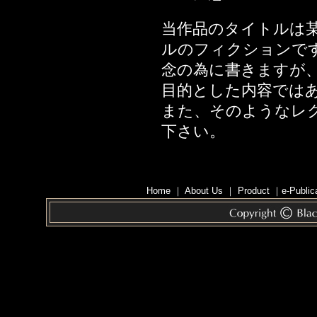
2014年06月20日
のカンケイ
当作品のタイトルは
2014年06月13日
ルのフィクションで
2014年05月30日
念の為に書きますが
2014年05月23日
目的とした内容では
2014年05月16日
また、そのようなレ
2014年05月09日
下さい。
2014年05月02日
2014年04月25日
2014年04月11日
Home
｜
About Us
｜
Product
｜
e-Public
2014年03月28日
2014年03月14日
2014年02月28日
2014年02月14日
2014年01月31日
2014年01月17日