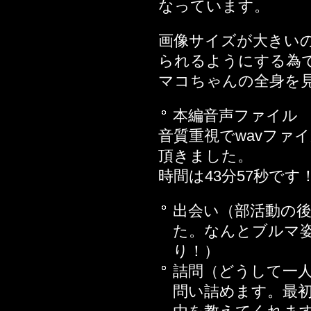
2018年03月04日
なっています。
2018年02月23日
画像サイズが大きい
2018年01月12日
られるようにする為
2017年12月15日
マコちゃんの全身を
2017年12月01日
2017年04月28日
本編音声ファイル
2017年04月25日
音質重視でwavファ
2017年04月21日
頂きました。
2017年02月17日
時間は43分57秒です
話
2017年02月10日
出会い（部活動の
2017年02月03日
た。なんとブルマ
2016年12月30日
り！）
2016年11月18日
詰問（どうして一
2016年11月04日
問い詰めます。最
2016年10月28日