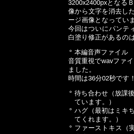
2018年03月04日
3200x2400px
2018年02月23日
像から文字を消去し
2018年01月12日
ージ画像となってい
2017年12月15日
今回はついにパンテ
2017年12月01日
白塗り修正があるの
2017年04月28日
本編音声ファイル
2017年04月25日
音質重視でwavファ
2017年04月21日
ました。
2017年02月17日
時間は36分02秒です
話
2017年02月10日
待ち合わせ（放課
2017年02月03日
ています。）
2016年12月30日
ハグ（最初はミキ
2016年11月18日
てくれます。）
2016年11月04日
ファーストキス（
2016年10月28日