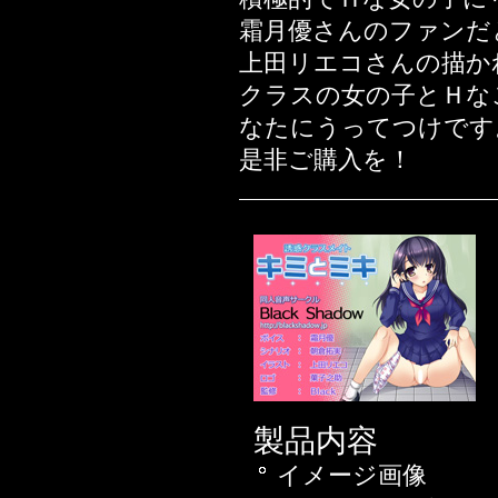
2019年08月22日
霜月優さんのファンだ
2019年08月01日
上田リエコさんの描か
2019年07月25日
クラスの女の子とＨな
2019年02月14日
なたにうってつけです
2018年11月23日
是非ご購入を！
2018年10月12日
2018年09月17日
2018年08月10日
2018年06月01日
2018年05月26日
2018年05月20日
2018年03月30日
2018年03月16日
ん♪
製品内容
2018年03月10日
イメージ画像