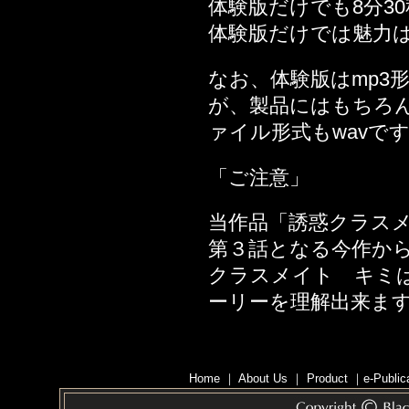
体験版だけでも8分3
2014年12月26日
体験版だけでは魅力
2014年12月19日
2014年12月05日
なお、体験版はmp3
2014年11月28日
が、製品にはもちろ
2014年10月31日
ァイル形式もwavで
2014年10月24日
2014年10月17日
「ご注意」
2014年09月05日
当作品「誘惑クラス
2014年08月29日
第３話となる今作か
2014年08月22日
クラスメイト キミ
2014年08月15日
ーリーを理解出来ま
2014年08月08日
2014年07月18日
2014年07月11日
Home
｜
About Us
｜
Product
｜
e-Public
2014年06月27日