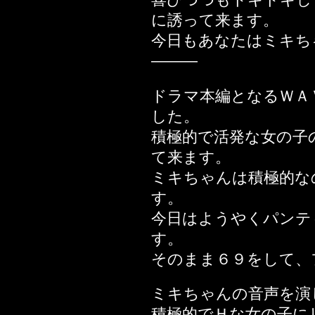
編
に誘って来ます。
2021年05月14日
今日もあなたはミキち
2020年08月30日
―――
Stage
ドラマ本編となるＷＡ
2020年04月25日
した。
2020年04月04日
積極的で活発な女の子
2020年03月30日
て来ます。
2020年03月14日
ミキちゃんは積極的な
2020年02月29日
す。
2020年02月14日
今日はようやくパンテ
2020年01月12日
す。
2019年12月08日
そのまま６９をして、
2019年10月19日
2019年10月10日
ミキちゃんの音声を演
ー編
積極的でＨな女の子に