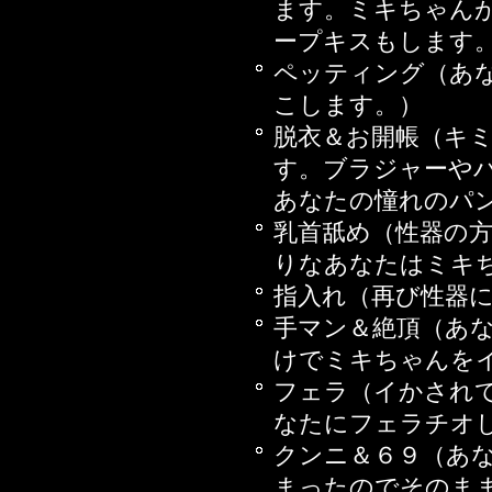
ます。ミキちゃん
2016年10月21日
ープキスもします
2016年10月07日
ペッティング（あ
婦編 後編
こします。）
2016年09月30日
脱衣＆お開帳（キ
2016年09月23日
す。ブラジャーや
2016年09月16日
あなたの憧れのパ
2016年08月12日
乳首舐め（性器の
婦編 前編
りなあなたはミキ
2016年07月08日
指入れ（再び性器
2016年07月01日
手マン＆絶頂（あ
2016年06月17日
けでミキちゃんを
2016年06月03日
フェラ（イかされ
2016年05月13日
なたにフェラチオ
2016年04月22日
クンニ＆６９（あ
2016年03月11日
まったのでそのま