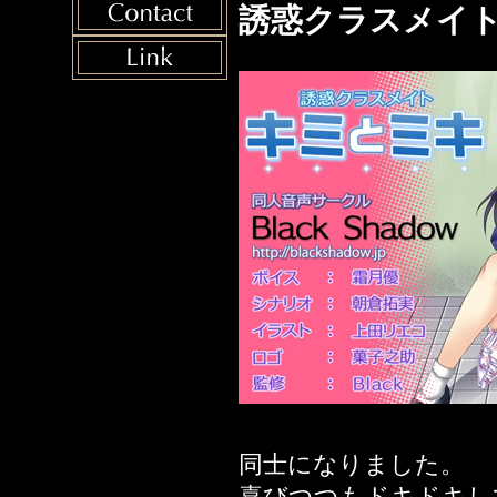
2023年06月12日
誘惑クラスメイ
～子
さい
2022年08月11日
懇願脱糞ＳＥＸ～
2022年07月01日
ガールズ 茜編
2022年03月11日
2021年10月23日
2021年10月16日
2021年10月10日
2021年10月04日
編
2021年05月28日
輩専用雌豚オナホ
同士になりました。
2021年05月21日
喜びつつもドキドキし