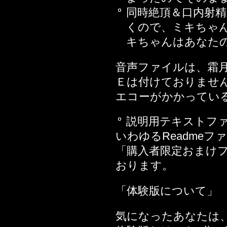
2015年10月16日
同時絶頂＆口内射
また
くので、ミキちゃ
品を
キちゃんはあなた
2015年09月18日
2015年08月14日
音声ファイルは、霜
2015年07月03日
Ｅは付けておりませ
2015年06月12日
エコーがかかってい
2015年06月05日
2015年05月22日
説明用テキストフ
2015年04月24日
いわゆるReadme
2015年03月20日
「購入者限定おまけ
い
おります。
2015年02月27日
「体験版について」
2015年02月14日
2015年01月31日
気になったあなたは
プされちゃうお話