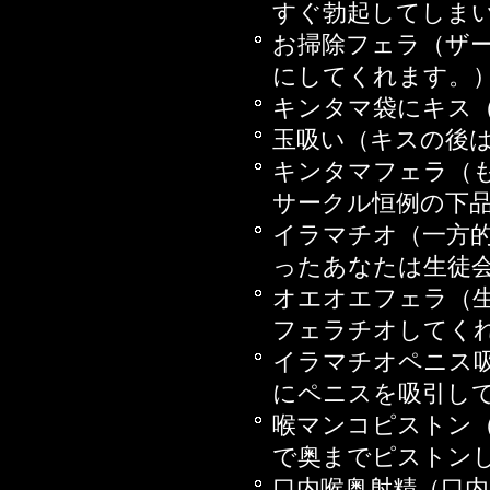
すぐ勃起してしま
2014年12月26日
お掃除フェラ（ザ
2014年12月19日
にしてくれます。
2014年12月05日
キンタマ袋にキス
2014年11月28日
玉吸い（キスの後
2014年10月31日
キンタマフェラ（
2014年10月24日
サークル恒例の下
2014年10月17日
イラマチオ（一方
2014年09月05日
ったあなたは生徒
2014年08月29日
オエオエフェラ（
2014年08月22日
フェラチオしてく
2014年08月15日
イラマチオペニス
2014年08月08日
にペニスを吸引し
2014年07月18日
喉マンコピストン
2014年07月11日
で奥までピストン
2014年06月27日
口内喉奥射精（口