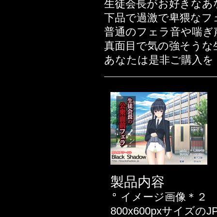
生徒会長がお好きなあ
2019年08月22日
下品で過激で卑猥なフ
2019年08月01日
普通のフェラ音や喘ぎ
2019年07月25日
真面目で気の強そうな
2019年02月14日
あなたは是非ご購入を
2018年11月23日
2018年10月12日
2018年09月17日
2018年08月10日
2018年06月01日
2018年05月26日
2018年05月20日
2018年03月30日
2018年03月16日
製品内容
ん♪
イメージ画像＊２
2018年03月10日
800x600pxサイズ