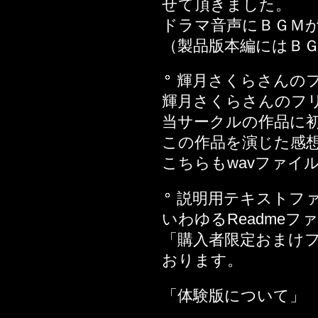
せて頂きました。
2013年12月27日
ドラマ音声にＢＧＭ
2013年12月20日
（製品版本編にはＢ
2013年12月13日
2013年12月06日
輝月さくらさんの
い」編
輝月さくらさんのフ
2013年11月15日
当サークルの作品に
2013年10月25日
この作品を演じた感
2013年10月18日
こちらもwavファイ
2013年10月11日
説明用テキストフ
2013年10月04日
いわゆるReadme
2013年09月27日
「購入者限定おまけ
2013年08月30日
おります。
2013年08月23日
2013年07月26日
「体験版について」
編