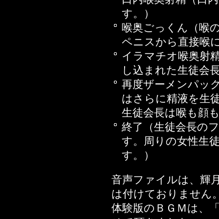
2014年06月20日
す。）
のカンケイ
喉奥ごっくん（喉
2014年06月13日
ペニスから直接喉
2014年05月30日
イラマチオ喉奥射
2014年05月23日
し込まれた生徒会
2014年05月16日
再度ザーメンパッ
2014年05月09日
はさらに精液を生
2014年05月02日
生徒会長は喉も顔
2014年04月25日
終了（生徒会長の
2014年04月11日
す。周りの女性生
2014年03月28日
す。）
2014年03月14日
2014年02月28日
音声ファイルは、輝
2014年02月14日
は付けておりません
2014年01月31日
体験版のＢＧＭは、
2014年01月17日