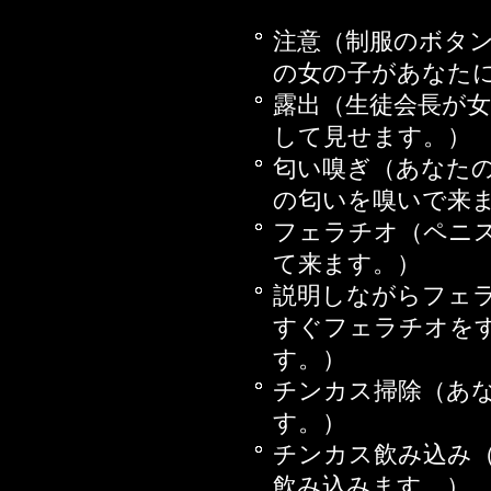
2016年10月21日
注意（制服のボタ
2016年10月07日
の女の子があなた
婦編 後編
露出（生徒会長が
2016年09月30日
して見せます。）
2016年09月23日
匂い嗅ぎ（あなた
2016年09月16日
の匂いを嗅いで来
2016年08月12日
フェラチオ（ペニ
婦編 前編
て来ます。）
2016年07月08日
説明しながらフェ
2016年07月01日
すぐフェラチオを
2016年06月17日
す。）
2016年06月03日
チンカス掃除（あ
2016年05月13日
す。）
2016年04月22日
チンカス飲み込み
2016年03月11日
飲み込みます。）