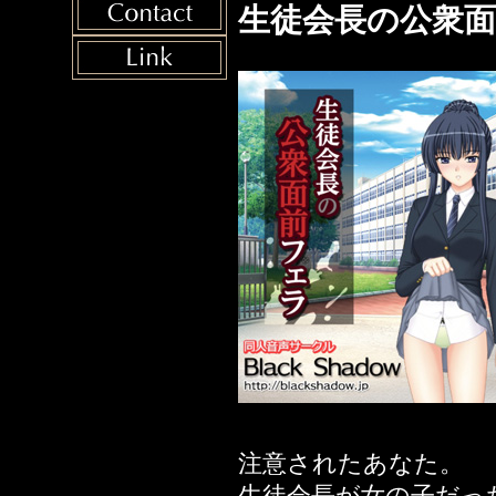
2023年06月12日
生徒会長の公衆
～子
さい
2022年08月11日
懇願脱糞ＳＥＸ～
2022年07月01日
ガールズ 茜編
2022年03月11日
2021年10月23日
2021年10月16日
2021年10月10日
2021年10月04日
編
2021年05月28日
輩専用雌豚オナホ
注意されたあなた。
2021年05月21日
生徒会長が女の子だっ