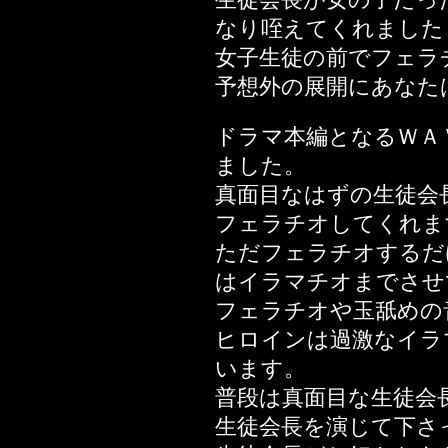
編
なり咥えてくれました
2021年05月14日
女子生徒の前でフェラ
2020年08月30日
予想外の展開にあなた
Stage
ドラマ本編となるＷＡ
2020年04月25日
ました。
2020年04月04日
真面目なはずの生徒会
2020年03月30日
フェラチオしてくれま
2020年03月14日
ただフェラチオするだ
2020年02月29日
はイラマチオまでさせ
2020年02月14日
フェラチオや玉舐めの
2020年01月12日
ヒロインは過激なイラ
2019年12月08日
います。
2019年10月19日
普段は真面目な生徒会
2019年10月10日
生徒会長を演じて下さ
ー編