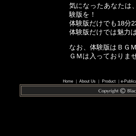
2013年07月19日
気になったあなたは
2013年06月28日
験版を！
い」編
体験版だけでも18分
2013年06月21日
体験版だけでは魅力
2013年06月14日
ょっぱい」編
なお、体験版はＢＧ
2013年06月01日
ＧＭは入っておりま
2013年05月24日
ぱい」編
2013年05月19日
Home
｜
About Us
｜
Product
｜
e-Public
2013年04月26日
編
2013年03月22日
2013年02月08日
2013年01月31日
河島隆太教授監修