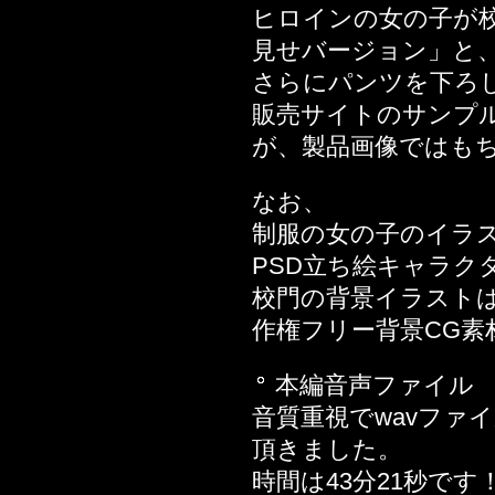
2018年03月04日
ヒロインの女の子が
2018年02月23日
見せバージョン」と
2018年01月12日
さらにパンツを下ろ
2017年12月15日
販売サイトのサンプ
2017年12月01日
が、製品画像ではも
2017年04月28日
2017年04月25日
なお、
2017年04月21日
制服の女の子のイラ
2017年02月17日
PSD立ち絵キャラクター
話
校門の背景イラスト
2017年02月10日
作権フリー背景CG素材
2017年02月03日
本編音声ファイル
2016年12月30日
音質重視でwavファ
2016年11月18日
頂きました。
2016年11月04日
時間は43分21秒です
2016年10月28日